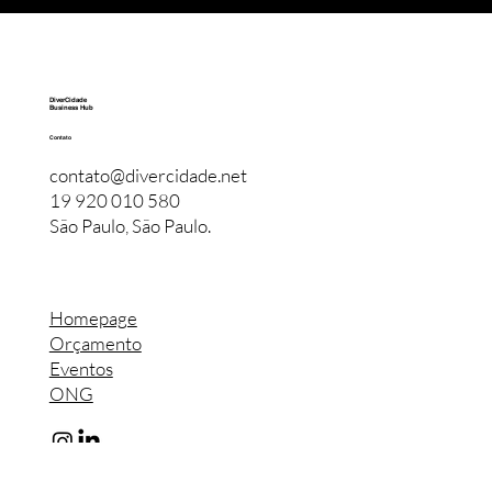
DiverCidade
Business Hub
Contato
contato@divercidade.net
19 920 010 580
São Paulo, São Paulo.
Homepage
Orçamento
Eventos
ONG