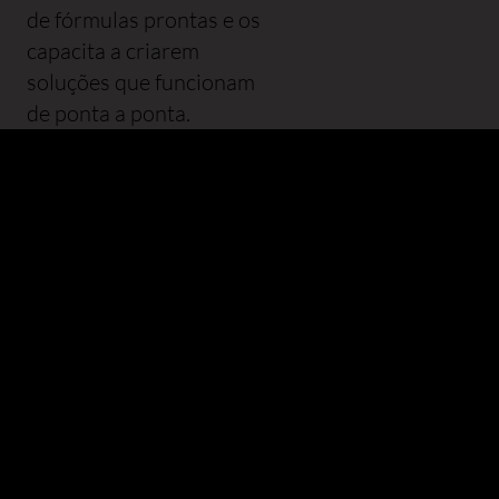
de fórmulas prontas e os
capacita a criarem
soluções que funcionam
de ponta a ponta.
Produtos