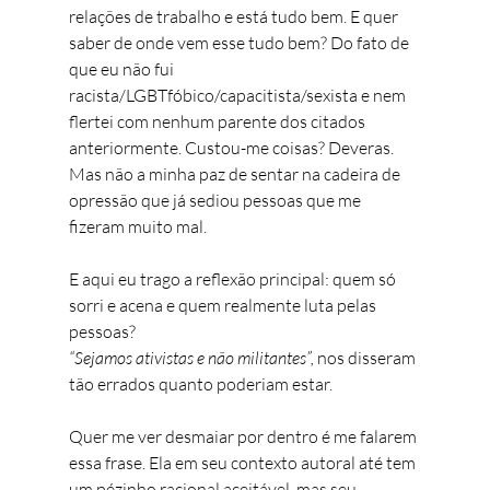
relações de trabalho e está tudo bem. E quer 
saber de onde vem esse tudo bem? Do fato de 
que eu não fui 
racista/LGBTfóbico/capacitista/sexista e nem 
flertei com nenhum parente dos citados 
anteriormente. Custou-me coisas? Deveras. 
Mas não a minha paz de sentar na cadeira de 
opressão que já sediou pessoas que me 
fizeram muito mal.
E aqui eu trago a reflexão principal: quem só 
sorri e acena e quem realmente luta pelas 
pessoas?
“Sejamos ativistas e não militantes”, 
nos disseram 
tão errados quanto poderiam estar. 
Quer me ver desmaiar por dentro é me falarem 
essa frase. Ela em seu contexto autoral até tem 
um pézinho racional aceitável, mas seu 