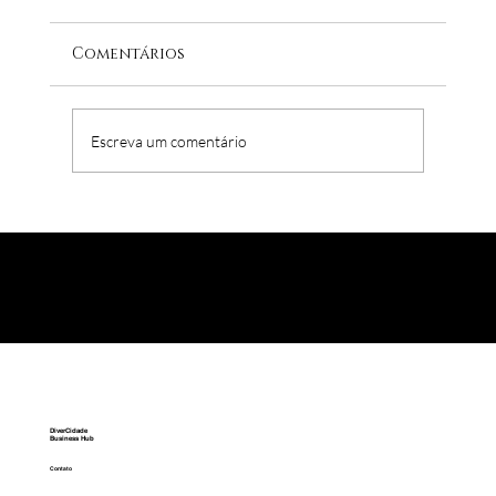
Comentários
Escreva um comentário
Por que a causa LGBT+ não parece
ter importância nas empresas?
DiverCidade
Business Hub
Contato