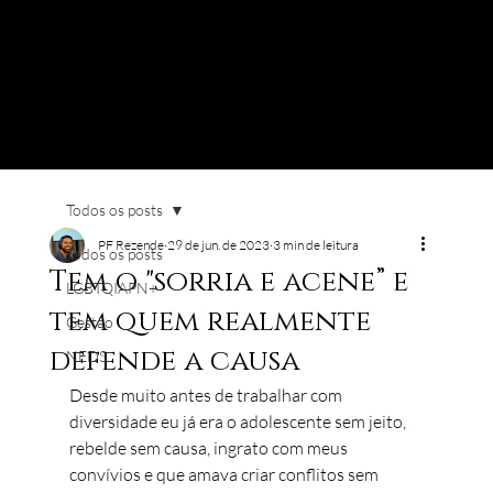
Todos os posts
PF Rezende
29 de jun. de 2023
3 min de leitura
Todos os posts
Tem o "sorria e acene” e
LGBTQIAPN+
tem quem realmente
Gestão
defende a causa
NEDS
Desde muito antes de trabalhar com 
diversidade eu já era o adolescente sem jeito, 
rebelde sem causa, ingrato com meus 
convívios e que amava criar conflitos sem 