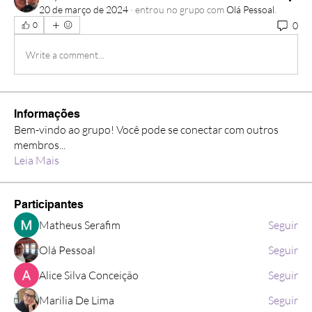
20 de março de 2024
·
entrou no grupo com
Olá Pessoal
.
0
0
Write a comment...
Informações
Bem-vindo ao grupo! Você pode se conectar com outros
membros
...
Leia Mais
Participantes
Matheus Serafim
Seguir
Olá Pessoal
Seguir
Alice Silva Conceição
Seguir
Marilia De Lima
Seguir