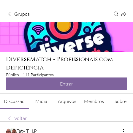
Grupos
DiverseMatch - Profissionais com
deficiência
Público
·
111 Participantes
Entrar
Discussão
Mídia
Arquivos
Membros
Sobre
Voltar
Taty T.H.P