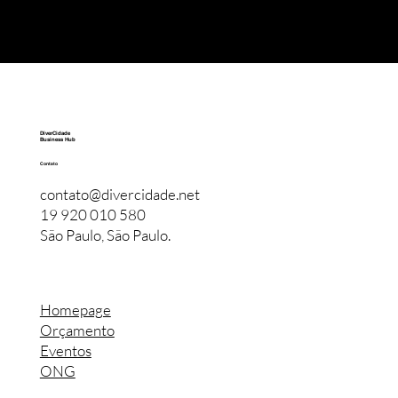
DiverCidade
Business Hub
Contato
contato@divercidade.net
19 920 010 580
São Paulo, São Paulo.
Homepage
Orçamento
Eventos
ONG