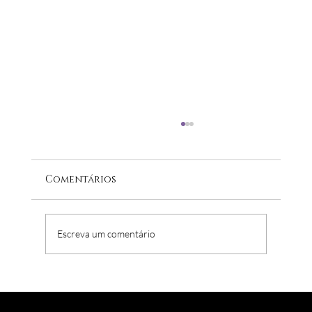
Comentários
Escreva um comentário
Por que a causa LGBT+ não parece
ter importância nas empresas?